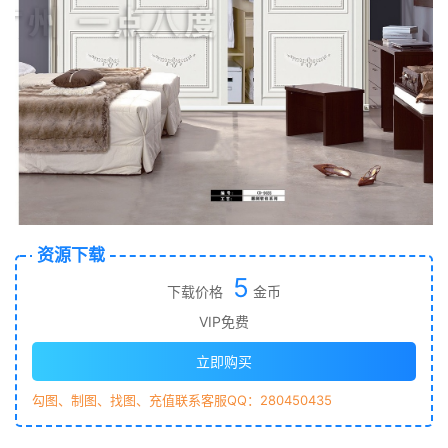
资源下载
5
下载价格
金币
VIP免费
立即购买
勾图、制图、找图、充值联系客服QQ：280450435