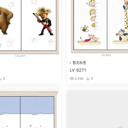
暂无标签
LV-9271
0
2.05k
0