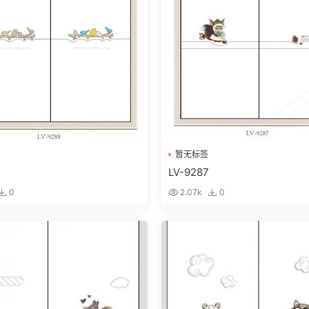
暂无标签
LV-9287
0
2.07k
0