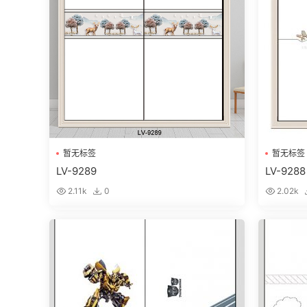
暂无标签
暂无标签
LV-9289
LV-9288
2.11k
0
2.02k