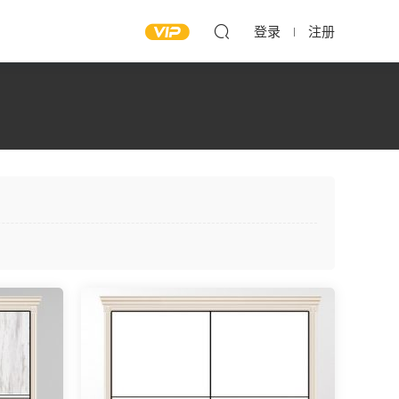
登录
注册