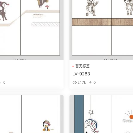
暂无标签
LV-9283
0
2.17k
0