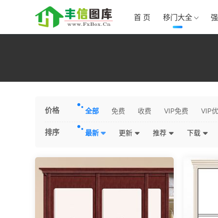
首 页
移门大全
强
价格
全部
免费
收费
VIP免费
VIP
排序
最新
更新
推荐
下载