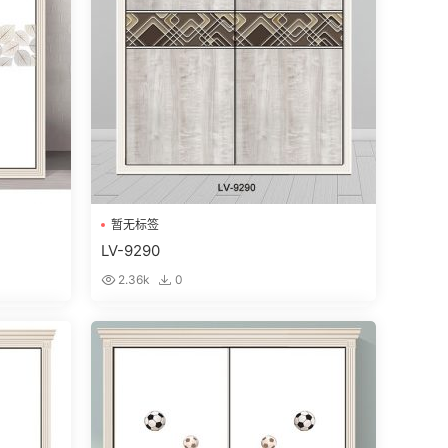
暂无标签
LV-9290
2.36k
0