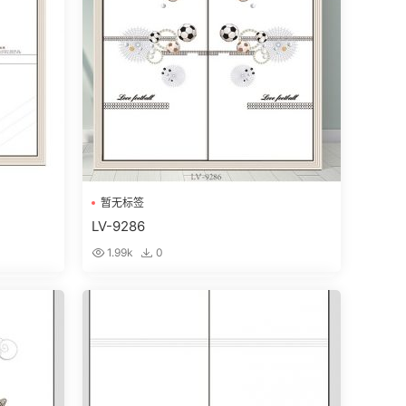
暂无标签
LV-9286
1.99k
0