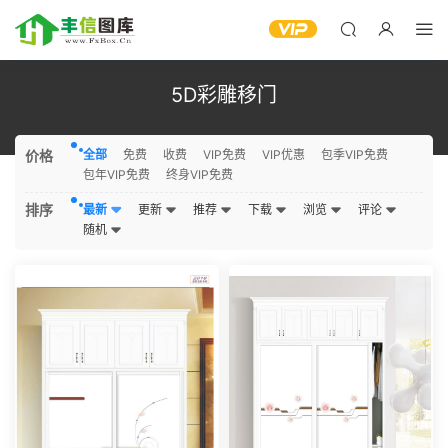
5D彩雕移门
价格
全部
免费
收费
VIP免费
VIP优惠
包季VIP免费
包年VIP免费
终身VIP免费
排序
最新
更新
推荐
下载
浏览
评论
随机