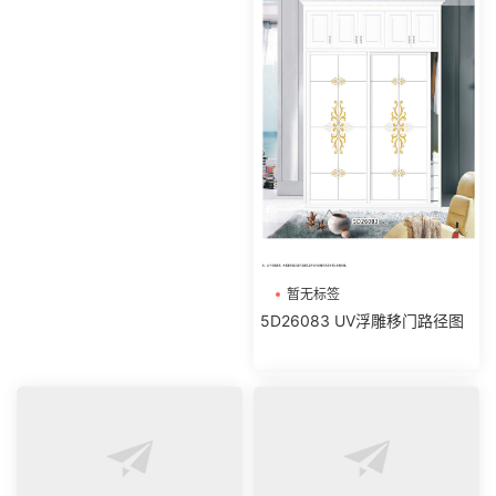
暂无标签
5D26083 UV浮雕移门路径图