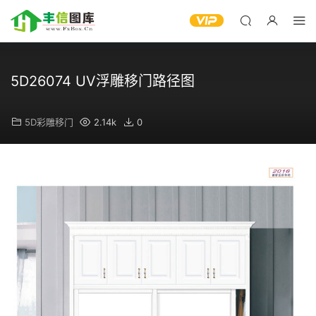
5D26074 UV浮雕移门路径图
5D彩雕移门
2.14k
0