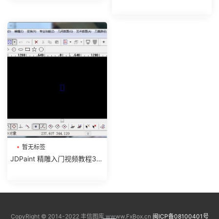
暂无标签
JDPaint 精雕入门视频教程34.
76G
CopyRight © 2014-2022 丰信图库 wwww.FxBox.cn
闽ICP备08100401号