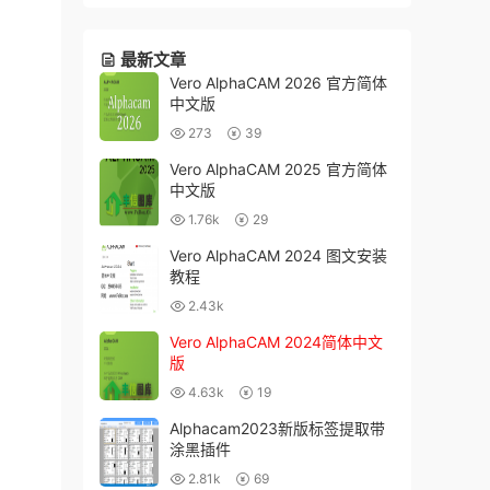
最新文章
Vero AlphaCAM 2026 官方简体
中文版
273
39
Vero AlphaCAM 2025 官方简体
中文版
1.76k
29
Vero AlphaCAM 2024 图文安装
教程
2.43k
Vero AlphaCAM 2024简体中文
版
4.63k
19
Alphacam2023新版标签提取带
涂黑插件
2.81k
69