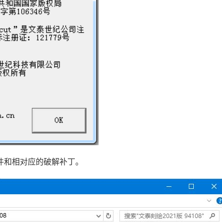
文件和相对应的破解补丁。