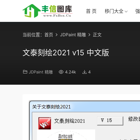
首 页
移门大全
强
当前位置：
首页
JDPaint 精雕
正文
文泰刻绘2021 v15 中文版
JDPaint 精雕
4.24k
4