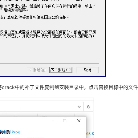
crack中的补丁文件复制到安装目录中，点击替换目标中的文