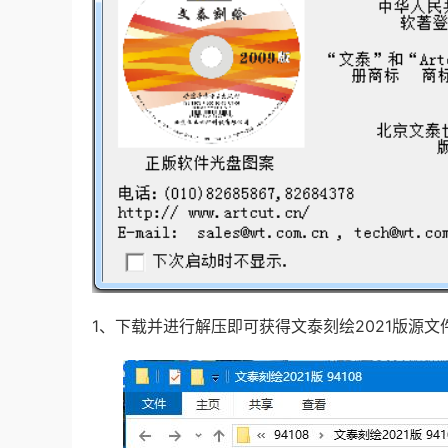
1、下载并进行解压即可获得文泰刻绘2021版源