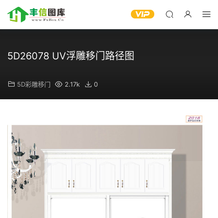
5D26078 UV浮雕移门路径图
5D彩雕移门
2.17k
0