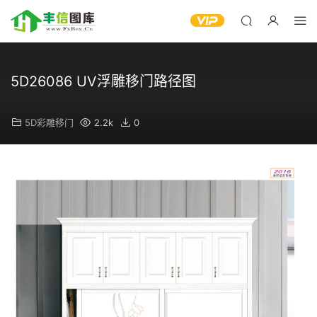
5D26086 UV浮雕移门路径图
5D彩雕移门
2.2k
0