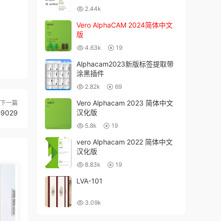
2.44k
Vero AlphaCAM 2024简体中文
版
4.63k
19
Alphacam2023新版标签提取带
涂黑插件
2.82k
69
Vero Alphacam 2023 简体中文
下一篇
汉化版
-9029
5.8k
19
vero Alphacam 2022 简体中文
汉化版
8.83k
19
LVA-101
3.09k