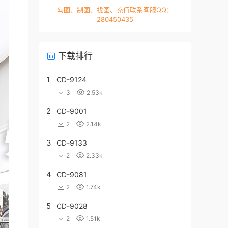
勾图、制图、找图、充值联系客服QQ：
280450435
下载排行
1
CD-9124
3
2.53k
2
CD-9001
2
2.14k
3
CD-9133
2
2.33k
4
CD-9081
2
1.74k
5
CD-9028
2
1.51k