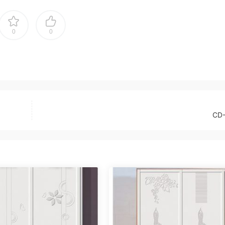
0
0
CD