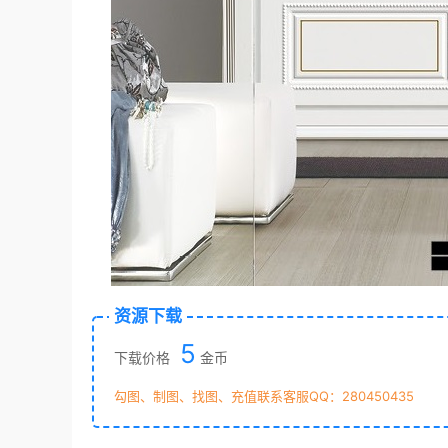
资源下载
5
下载价格
金币
勾图、制图、找图、充值联系客服QQ：280450435