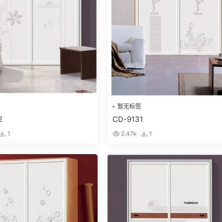
暂无标签
2
CD-9131
1
2.47k
1