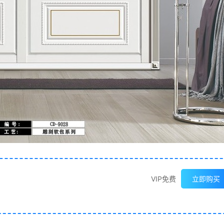
VIP免费
立即购买