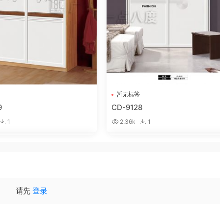
暂无标签
9
CD-9128
1
2.36k
1
请先
登录