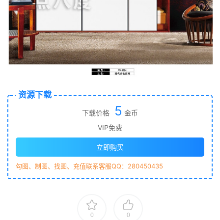
资源下载
5
下载价格
金币
VIP免费
立即购买
勾图、制图、找图、充值联系客服QQ：280450435
0
0