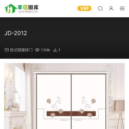
JD-2012
欧式精雕移门
1.54k
1