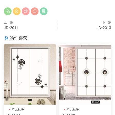
上一篇
下一篇
JD-2011
JD-2013
猜你喜欢
暂无标签
暂无标签