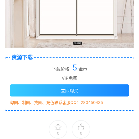
资源下载
5
下载价格
金币
VIP免费
立即购买
勾图、制图、找图、充值联系客服QQ：280450435
0
0