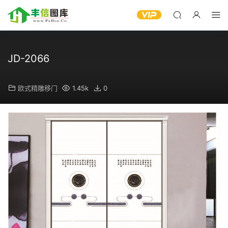
JD-2066
欧式精雕移门
1.45k
0