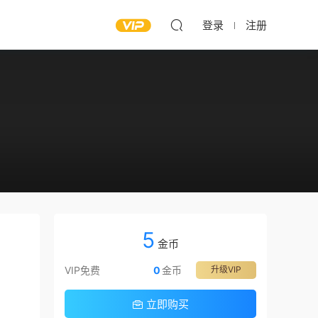
登录
注册
5
金币
VIP免费
0
金币
升级VIP
立即购买