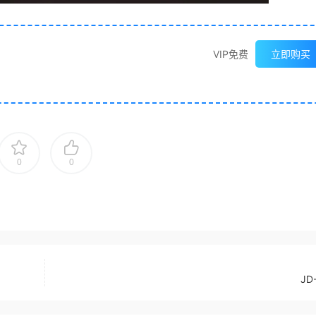
VIP免费
立即购买
0
0
JD