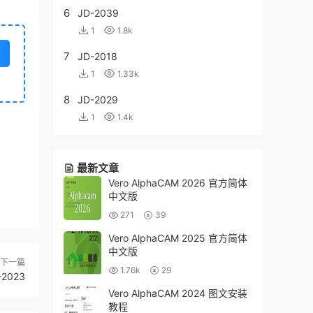
6
JD-2039
1
1.8k
7
JD-2018
1
1.33k
8
JD-2029
1
1.4k
最新文章
Vero AlphaCAM 2026 官方简体
中文版
271
39
Vero AlphaCAM 2025 官方简体
中文版
下一篇
1.76k
29
-2023
Vero AlphaCAM 2024 图文安装
教程