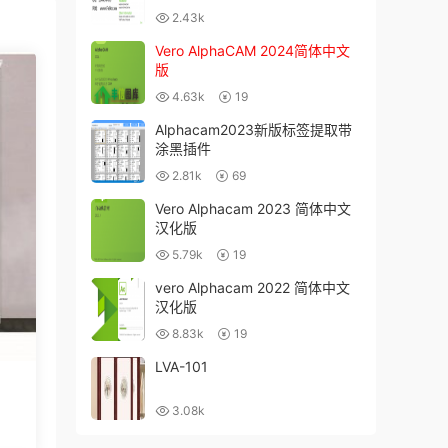
2.43k
Vero AlphaCAM 2024简体中文
版
4.63k
19
Alphacam2023新版标签提取带
涂黑插件
2.81k
69
Vero Alphacam 2023 简体中文
汉化版
5.79k
19
vero Alphacam 2022 简体中文
汉化版
8.83k
19
LVA-101
3.08k