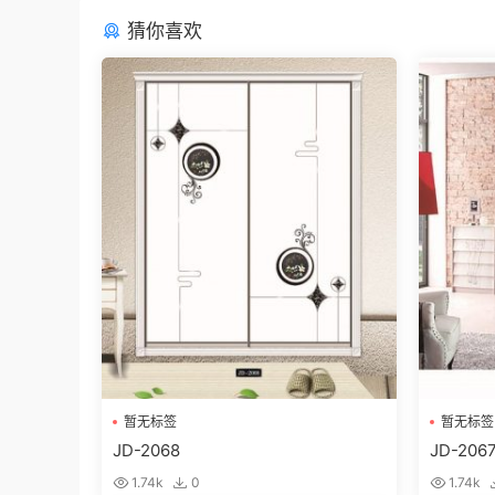
猜你喜欢
暂无标签
暂无标签
JD-2068
JD-206
1.74k
0
1.74k