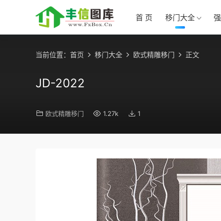
首 页
移门大全
强
当前位置：
首页
移门大全
欧式精雕移门
正文
JD-2022
欧式精雕移门
1.27k
1