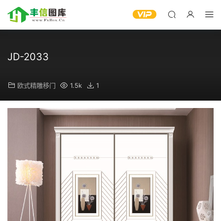
JD-2033
欧式精雕移门
1.5k
1