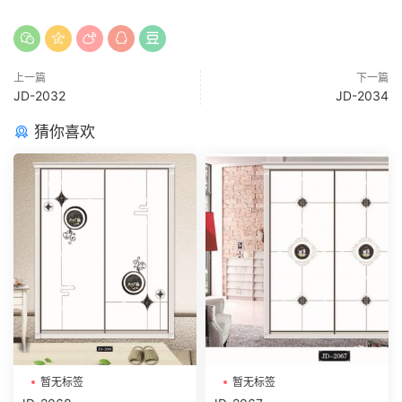
上一篇
下一篇
JD-2032
JD-2034
猜你喜欢
暂无标签
暂无标签