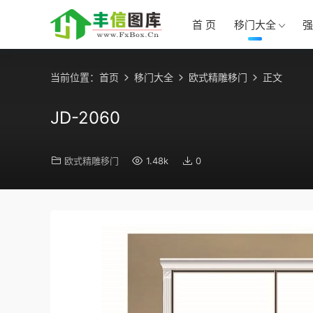
首 页
移门大全
强
当前位置：
首页
移门大全
欧式精雕移门
正文
JD-2060
欧式精雕移门
1.48k
0