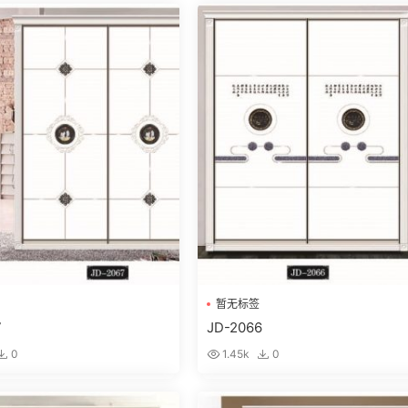
暂无标签
7
JD-2066
0
1.45k
0