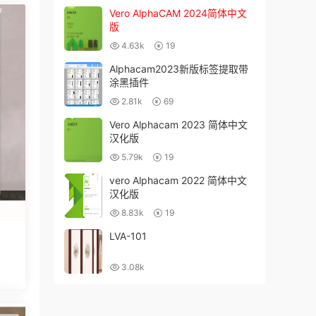
Vero AlphaCAM 2024简体中文
版
4.63k
19
Alphacam2023新版标签提取带
涂黑插件
2.81k
69
Vero Alphacam 2023 简体中文
汉化版
5.79k
19
vero Alphacam 2022 简体中文
汉化版
8.83k
19
LVA-101
3.08k