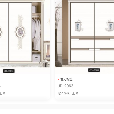
暂无标签
4
JD-2063
0
1.54k
0