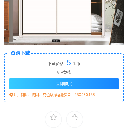
资源下载
5
下载价格
金币
VIP免费
立即购买
勾图、制图、找图、充值联系客服QQ：280450435
0
0