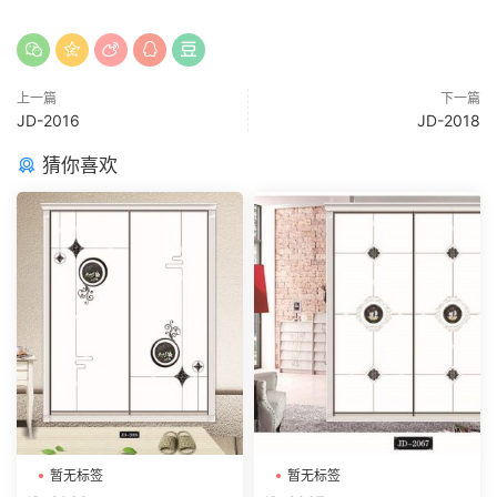
上一篇
下一篇
JD-2016
JD-2018
猜你喜欢
暂无标签
暂无标签