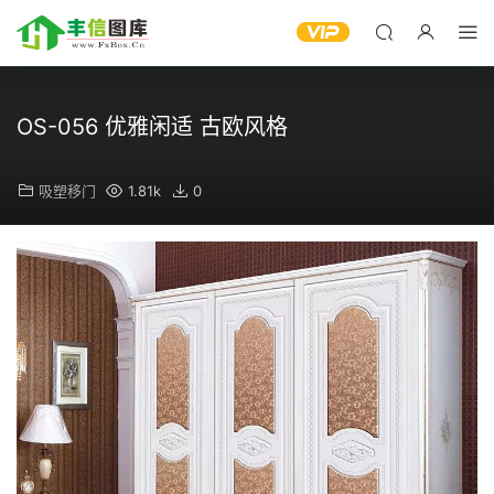
OS-056 优雅闲适 古欧风格
吸塑移门
1.81k
0