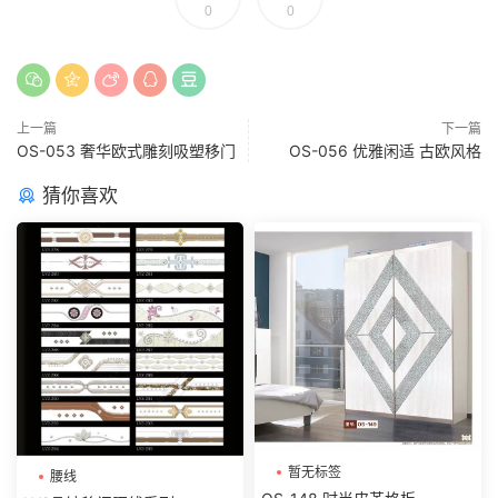
0
0
上一篇
下一篇
OS-053 奢华欧式雕刻吸塑移门
OS-056 优雅闲适 古欧风格
猜你喜欢
暂无标签
腰线