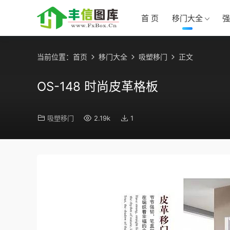
首 页
移门大全
强
当前位置：
首页
移门大全
吸塑移门
正文
OS-148 时尚皮革格板
吸塑移门
2.19k
1