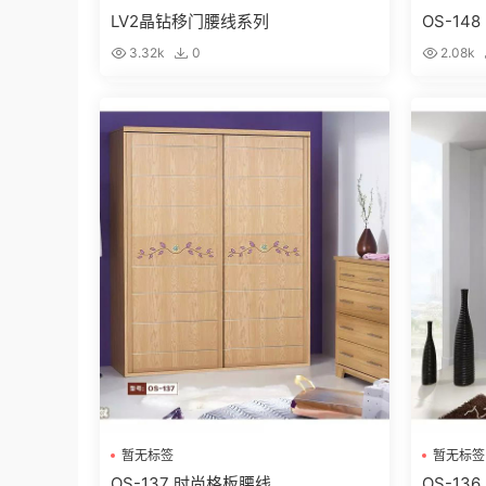
LV2晶钻移门腰线系列
OS-14
3.32k
0
2.08k
暂无标签
暂无标签
OS-137 时尚格板腰线
OS-13