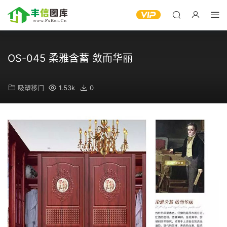
OS-045 柔雅含蓄 敛而华丽
吸塑移门
1.53k
0