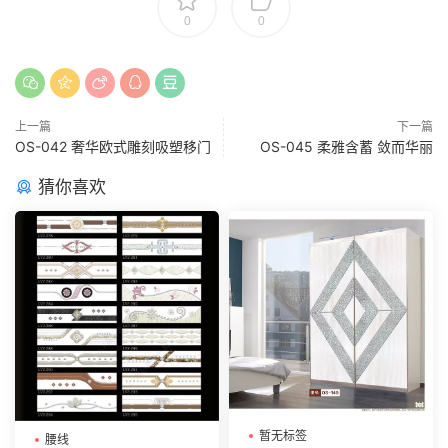
0
0
上一篇
下一篇
OS-042 奢华欧式雕刻吸塑移门
OS-045 柔雅含蓄 敛而华丽
猜你喜欢
暂无标签
腰线