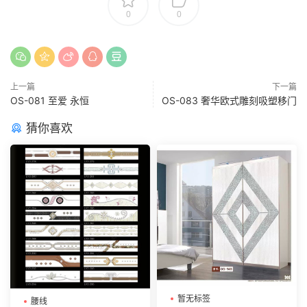
0
0
上一篇
下一篇
OS-081 至爱 永恒
OS-083 奢华欧式雕刻吸塑移门
猜你喜欢
暂无标签
腰线