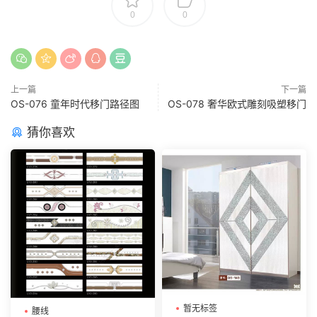
0
0
上一篇
下一篇
OS-076 童年时代移门路径图
OS-078 奢华欧式雕刻吸塑移门
猜你喜欢
暂无标签
腰线