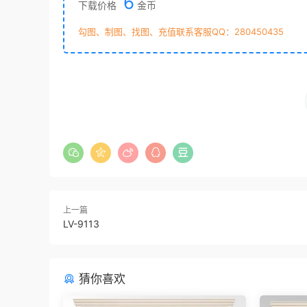
6
下载价格
金币
勾图、制图、找图、充值联系客服QQ：280450435
上一篇
LV-9113
猜你喜欢