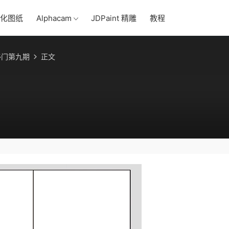
化图纸
Alphacam
JDPaint 精雕
教程
移门第九期
正文