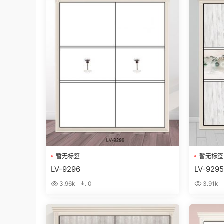
暂无标签
暂无标签
LV-9296
LV-9295
3.96k
0
3.91k