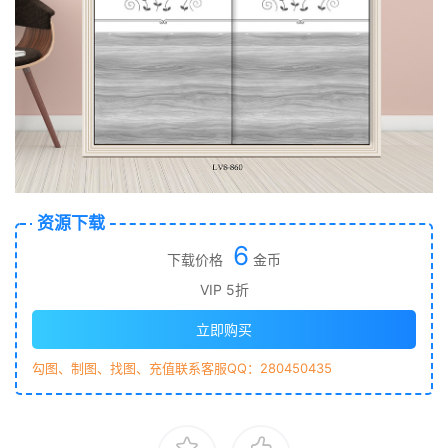
资源下载
6
下载价格
金币
VIP 5折
立即购买
勾图、制图、找图、充值联系客服QQ：280450435