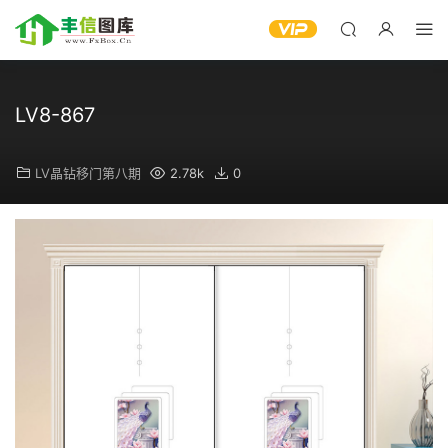
LV8-867
LV晶钻移门第八期
2.78k
0