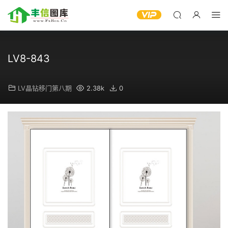
LV8-843
LV晶钻移门第八期
2.38k
0