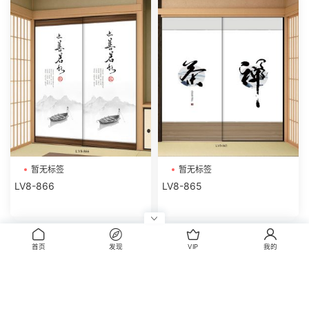
暂无标签
暂无标签
LV8-866
LV8-865
评论
首页
发现
VIP
我的
0
请先
登录