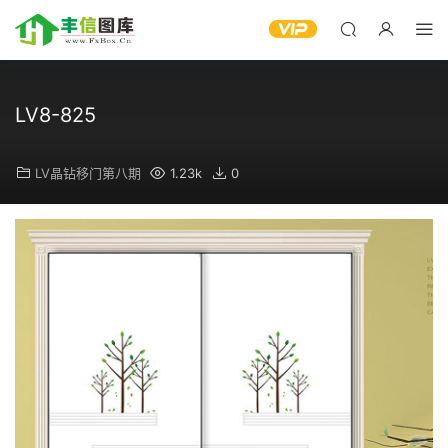
LV8-825
LV晶钻移门第八期
1.23k
0