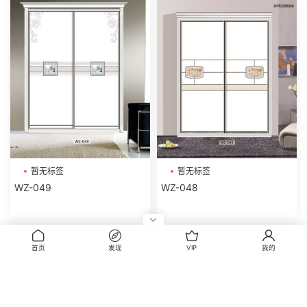
暂无标签
暂无标签
WZ-049
WZ-048
评论
首页
发现
VIP
我的
0
请先
登录