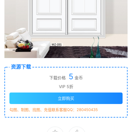
资源下载
5
下载价格
金币
VIP 5折
立即购买
勾图、制图、找图、充值联系客服QQ：280450435