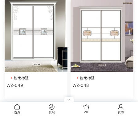
暂无标签
暂无标签
WZ-049
WZ-048
评论
首页
发现
VIP
我的
0
请先
登录