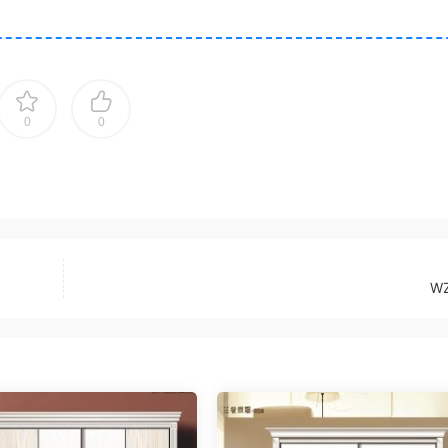
0
0
WZ