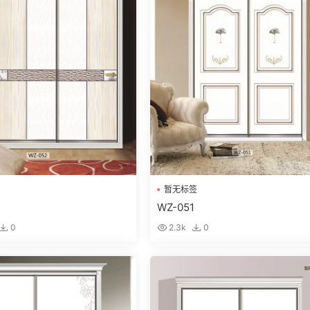
暂无标签
WZ-051
0
2.3k
0