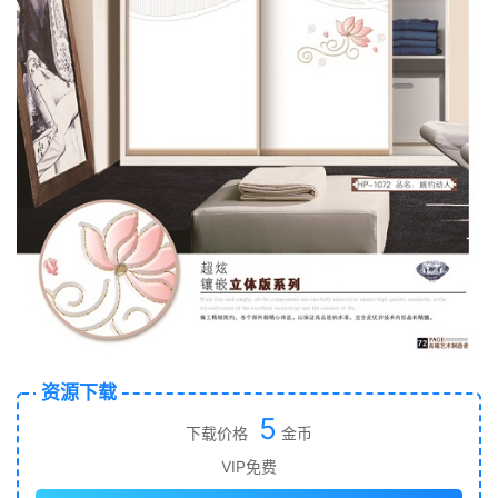
资源下载
5
下载价格
金币
VIP免费