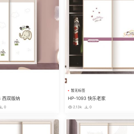
暂无标签
94 西双版纳
HP-1093 快乐老家
0
2.13k
0