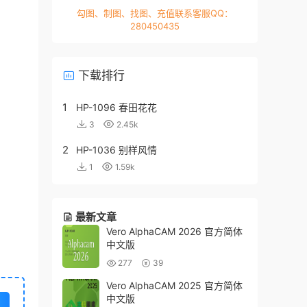
勾图、制图、找图、充值联系客服QQ：
280450435
下载排行
1
HP-1096 春田花花
3
2.45k
2
HP-1036 别样风情
1
1.59k
最新文章
Vero AlphaCAM 2026 官方简体
中文版
277
39
Vero AlphaCAM 2025 官方简体
中文版