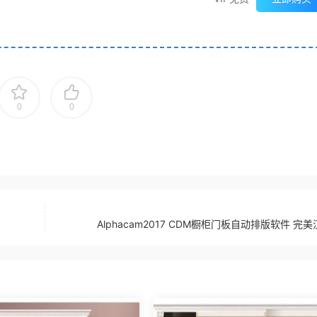
0
0
Alphacam2017 CDM橱柜门板自动排版软件 完