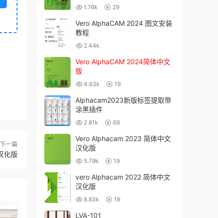
1.76k
29
Vero AlphaCAM 2024 图文安装
教程
2.44k
Vero AlphaCAM 2024简体中文
版
4.63k
19
Alphacam2023新版标签提取带
涂黑插件
2.81k
69
Vero Alphacam 2023 简体中文
下一篇
汉化版
美汉化版
5.79k
19
vero Alphacam 2022 简体中文
汉化版
8.83k
19
LVA-101