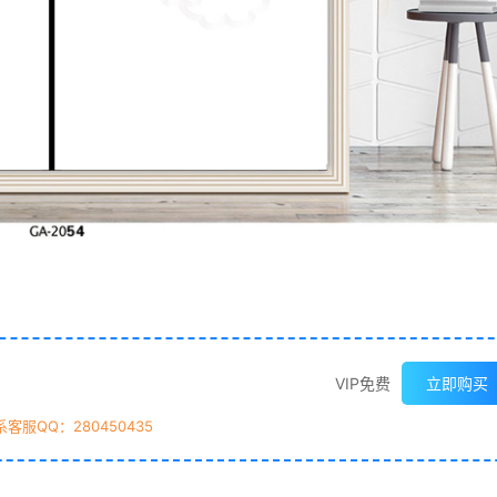
VIP免费
立即购买
QQ：280450435