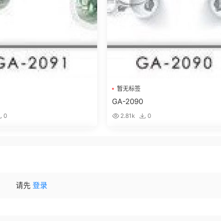
暂无标签
1
GA-2090
0
2.81k
0
请先
登录