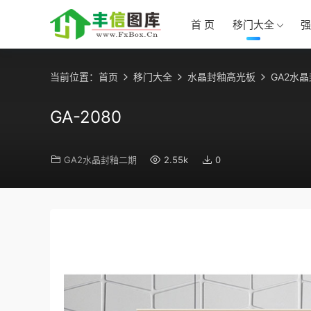
首 页
移门大全
强
当前位置：
首页
移门大全
水晶封釉高光板
GA2水
GA-2080
GA2水晶封釉二期
2.55k
0