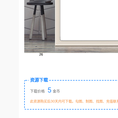
资源下载
5
下载价格
金币
此资源购买后30天内可下载。勾图、制图、找图、充值联系客服