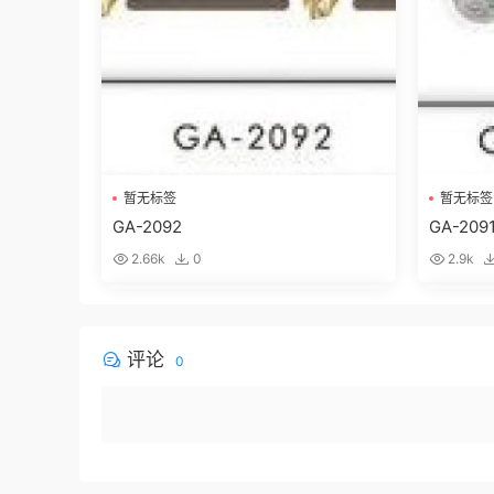
暂无标签
暂无标签
GA-2092
GA-209
2.66k
0
2.9k
评论
0