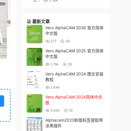
1
2.58k
最新文章
Vero AlphaCAM 2026 官方简体
中文版
277
39
Vero AlphaCAM 2025 官方简体
中文版
1.76k
29
Vero AlphaCAM 2024 图文安装
教程
2.44k
Vero AlphaCAM 2024简体中文
版
4.63k
19
Alphacam2023新版标签提取带
涂黑插件