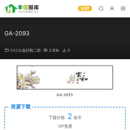
GA-2093
GA2水晶封釉二期
2.83k
0
资源下载
2
下载价格
金币
VIP免费