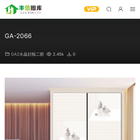
GA-2066
GA2水晶封釉二期
2.45k
0