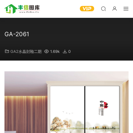
GA-2061
GA2水晶封釉二期
1.69k
0