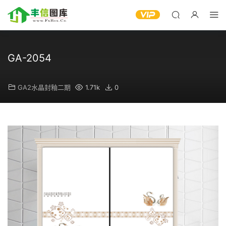
GA-2054
GA2水晶封釉二期
1.71k
0