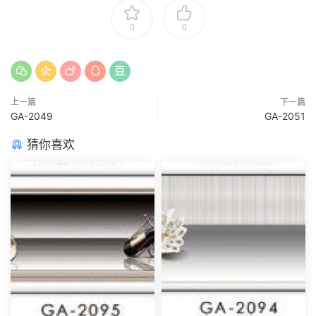
0
0
上一篇
下一篇
GA-2049
GA-2051
猜你喜欢