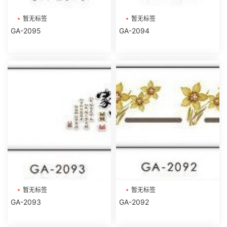
暂无标签
暂无标签
GA-2095
GA-2094
暂无标签
暂无标签
GA-2093
GA-2092