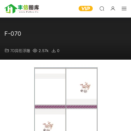
F-070
7D异形浮雕
2.57k
0