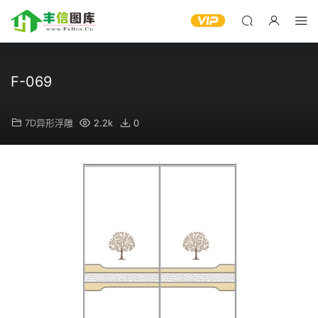
F-069
7D异形浮雕
2.2k
0