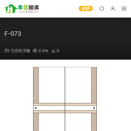
F-073
7D异形浮雕
2.51k
0