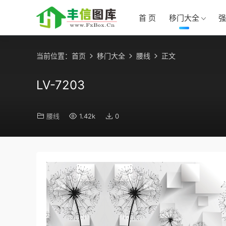
首 页
移门大全
强
当前位置：
首页
移门大全
腰线
正文
LV-7203
腰线
1.42k
0