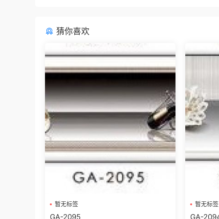
猜你喜欢
暂无标签
暂无标签
GA-2095
GA-209