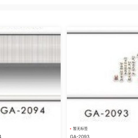
暂无标签
4
GA-2093