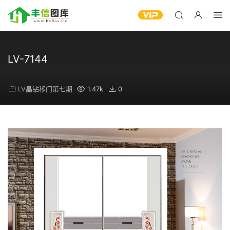
LV-7144
LV晶钻移门第七期
1.47k
0