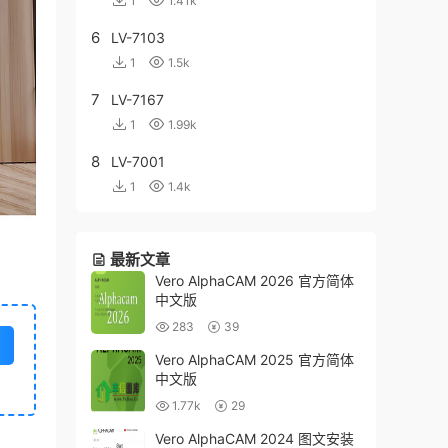
1
1.41k
6
LV-7103
1
1.5k
7
LV-7167
1
1.99k
8
LV-7001
1
1.4k
最新文章
Vero AlphaCAM 2026 官方简体
中文版
283
39
Vero AlphaCAM 2025 官方简体
中文版
1.77k
29
Vero AlphaCAM 2024 图文安装