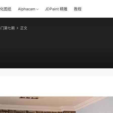
化图纸
Alphacam
JDPaint 精雕
教程
移门第七期
正文