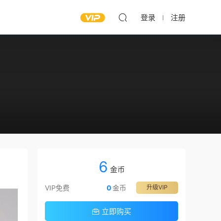
登录
注册
6
金币
VIP免费
0
金币
升级VIP
立即购买