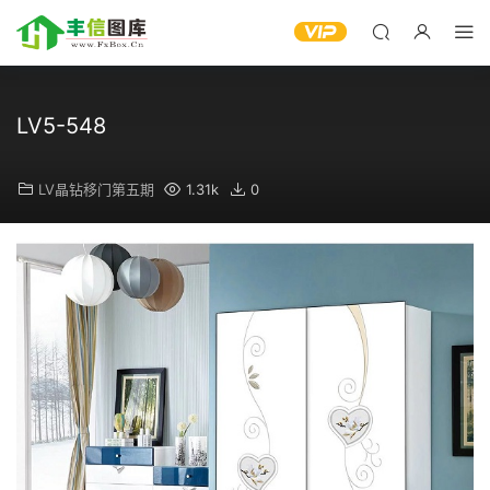
LV5-548
LV晶钻移门第五期
1.31k
0