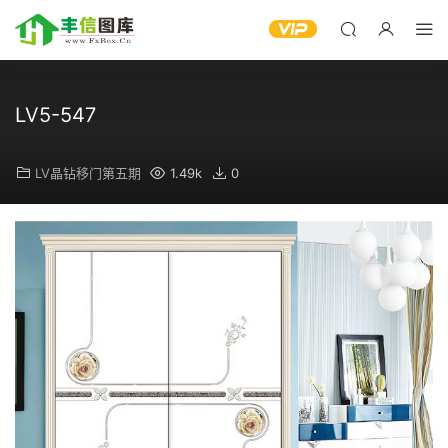
LV5-547
LV晶钻移门第五期
1.49k
0