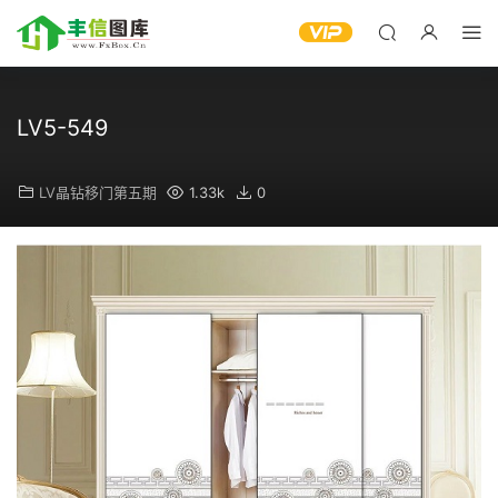
LV5-549
LV晶钻移门第五期
1.33k
0