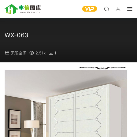
WX-063
无限空间
2.51k
1